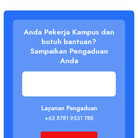
Anda Pekerja Kampus dan
butuh bantuan?
Sampaikan Pengaduan
Anda
Layanan Pengaduan
+62 8781 9531 788