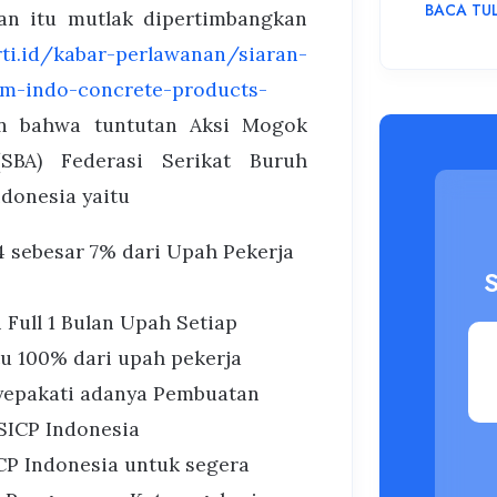
BACA TU
an itu mutlak dipertimbangkan
rti.id/kabar-perlawanan/siaran-
iam-indo-concrete-products-
n bahwa tuntutan Aksi Mogok
SBA) Federasi Serikat Buruh
ndonesia yaitu
 sebesar 7% dari Upah Pekerja
Full 1 Bulan Upah Setiap
tu 100% dari upah pekerja
yepakati adanya Pembuatan
 SICP Indonesia
CP Indonesia untuk segera