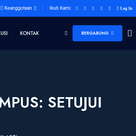
Keanggotaan
Ikuti Kami:
Log In
KUSI
KONTAK
BERGABUNG
PUS: SETUJUI